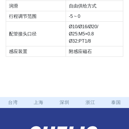
润滑
自由供给方式
行程调节范围
-5 ~ 0
Ø10/Ø16/Ø20/
配管接头口径
Ø25:M5×0.8
Ø32:PT1/8
感应装置
附感应磁石
台湾
上海
深圳
浙江
泰国