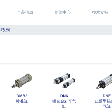
产品信息
新闻中心
技术支持
AI系列
DMB2
DNK
DNE
标准缸
铝合金剎车气
止落型铝
缸
气缸