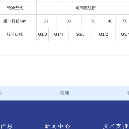
缓冲型式
可調整緩衝
缓冲行程mm
27
30
36
40
50
接管口径
G1/8
G1/4
G3/8
G1/2
G3/
海
深圳
品信息
新闻中心
技术支