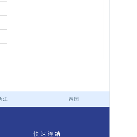
4
浙江
泰国
持
快速连结