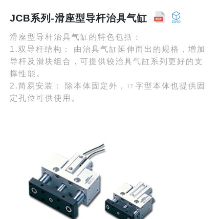
JCB系列-滑座型导杆治具气缸
滑座型导杆治具气缸的特色包括：
1.双导杆结构： 由治具气缸延伸而出的规格，增加
导杆及滑块组合，可提供较治具气缸系列更好的支
撑性能。
2.简易安装： 除本体固定外，ㄇ字型本体也提供固
定孔位可供使用。