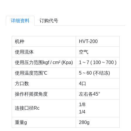
详细资料
订购代号
机种
HVT-200
使用流体
空气
使用压力范围kgf / cm² (Kpa)
1 ~ 7 ( 100 ~ 700 )
使用温度范围℃
5 ~ 60 (不结冻)
方口数
4口
操作杆摇摆角度
左右各45°
1/8
连接囗径Rc
1/4
重量g
280g