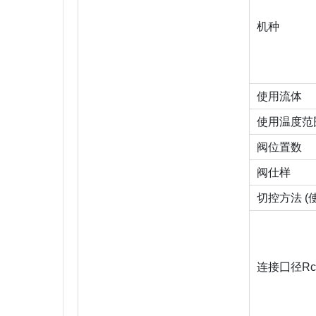
机种
使用流体
使用温度范
阀位置数
阀仕样
切控方法 (
连接囗径Rc