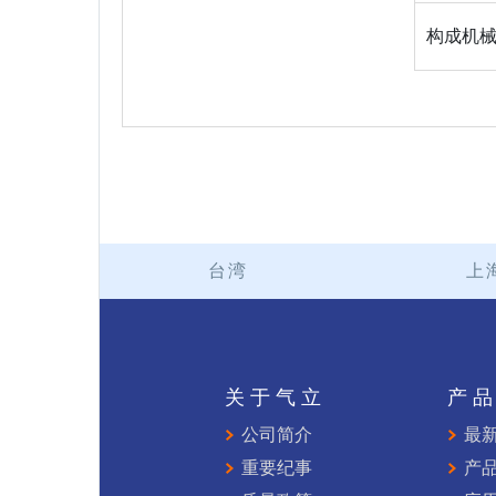
构成机械
台湾
上
关于气立
产
公司简介
最
重要纪事
产