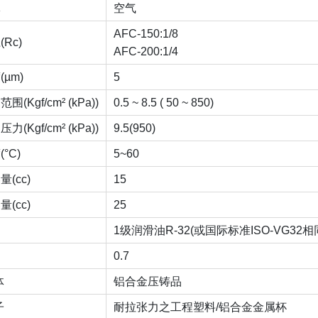
体
空气
AFC-150:1/8
Rc)
AFC-200:1/4
µm)
5
(Kgf/cm² (kPa))
0.5 ~ 8.5 ( 50 ~ 850)
(Kgf/cm² (kPa))
9.5(950)
°C)
5~60
(cc)
15
(cc)
25
1级润滑油R-32(或国际标准ISO-VG32
0.7
体
铝合金压铸品
子
耐拉张力之工程塑料/铝合金金属杯