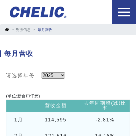
财务信息
每月营收
每月营收
请选择年份
(单位:新台币仟元)
去年同期增(减)比
营收金额
率
1月
114,595
-2.81%
2月
121,516
16.18%