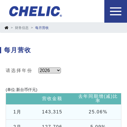
财务信息
每月营收
每月营收
请选择年份
(单位:新台币仟元)
去年同期增(减)比
营收金额
率
1月
143,315
25.06%
2月
127,706
5.09%