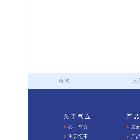
台湾
上
关于气立
产
公司简介
最
重要纪事
产