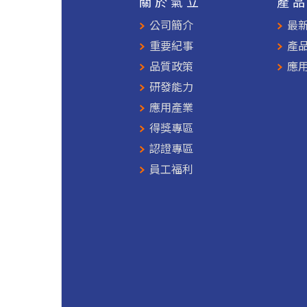
關於氣立
產
公司簡介
最
重要紀事
產
品質政策
應
研發能力
應用產業
得獎專區
認證專區
員工福利