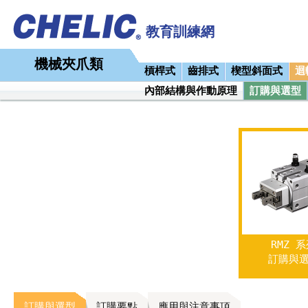
教育訓練網
機械夾爪類
槓桿式
齒排式
楔型斜面式
迴
內部結構與作動原理
訂購與選型
RMZ 
訂購與
訂購與選型
訂購要點
應用與注意事項