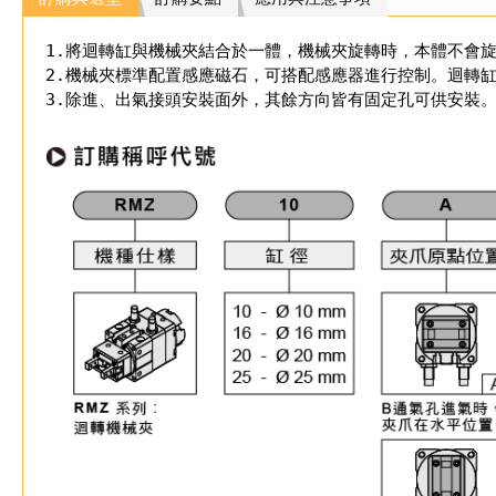
1.將迴轉缸與機械夾結合於一體，機械夾旋轉時，本體不會
2.機械夾標準配置感應磁石，可搭配感應器進行控制。迴轉
3.除進、出氣接頭安裝面外，其餘方向皆有固定孔可供安裝